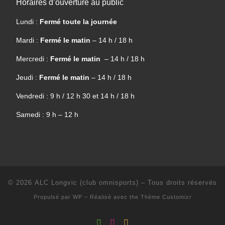
Horaires d’ouverture au public
Lundi :
Fermé toute la journée
Mardi :
Fermé le matin
– 14 h / 18 h
Mercredi :
Fermé le matin
– 14 h / 18 h
Jeudi :
Fermé le matin
– 14 h / 18 h
Vendredi : 9 h / 12 h 30 et 14 h / 18 h
Samedi : 9 h – 12 h
© 2026
ALC Longvic (club omnisports)
– Tous droits réservés
Propulsé par
WP
– Réalisé avec the
Thème Customizr