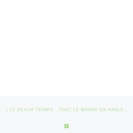
Parcourir les articles
Article précédent
LE BEACH TENNIS : TOUT LE MONDE EN PARLE, MAIS C’EST QUOI ?
RETOUR À LA LISTE DES