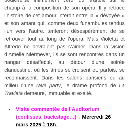
bouleverse intimement Verdi qui s’attèle sur le
champ à la composition de son opéra. Il y retrace
l’histoire de cet amour interdit entre la « dévoyée »
et son amant qui, comme deux funambules tendus
l’un vers l’autre, tenteront désespérément de se
retrouver tout au long de l’opéra. Mais Violetta et
Alfredo ne devraient pas s’aimer. Dans la vision
d’Amelie Niermeyer, ils se sont rencontrés dans un
hangar désaffecté, au détour d’une soirée
clandestine, où les âmes se croisent et, parfois, se
reconnaissent. Dans les salons parisiens ou au
milieu d’une
rave party
, le drame profond de
La
Traviata
demeure, immuable et exalté.
Visite commentée de l’Auditorium
(coulisses, backstage…)
:
Mercredi 26
mars
2025
à
18h
.