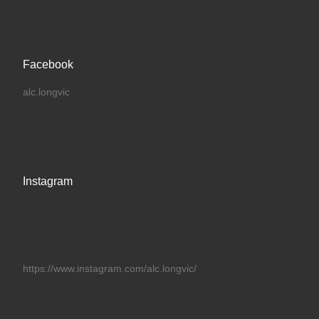
Facebook
alc.longvic
Instagram
https://www.instagram.com/alc.longvic/