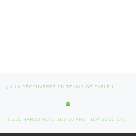
Parcourir les articles
Article précédent
A LA DÉCOUVERTE DU TENNIS DE TABLE !
RETOUR À LA LISTE DES
Ar
L’ALC RANDO FÊTE SES 20 ANS ! (ÉPISODE 1/2)