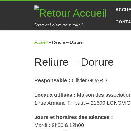
Passer au contenu
ACCUE
CONT
Sport et Loisirs pour tous !
Accueil
»
Reliure – Dorure
Reliure – Dorure
Responsable
:
Olivier GUARD
Locaux utilisés :
Maison des associations
1 rue Armand Thibaut – 21600 LONGVIC
Jours et horaires des séances :
Mardi : 9h00 à 12h00