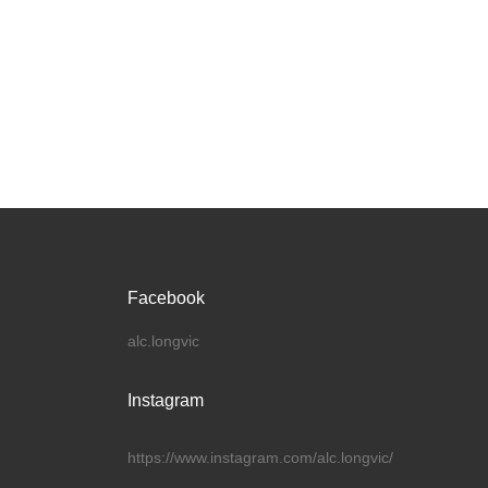
Facebook
alc.longvic
Instagram
https://www.instagram.com/alc.longvic/