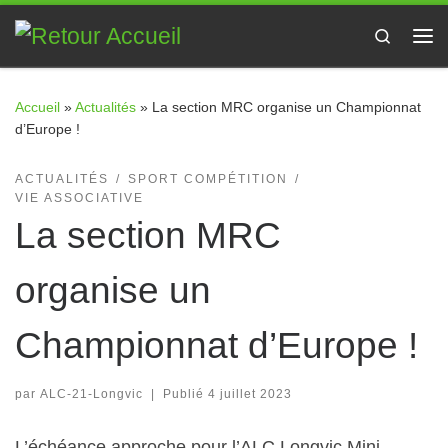
Passer au contenu
Search
Me
Accueil
»
Actualités
»
La section MRC organise un Championnat
d’Europe !
ACTUALITÉS
SPORT COMPÉTITION
VIE ASSOCIATIVE
La section MRC
organise un
Championnat d’Europe !
par
ALC-21-Longvic
|
Publié
4 juillet 2023
L’échéance approche pour l’ALC Longvic Mini-