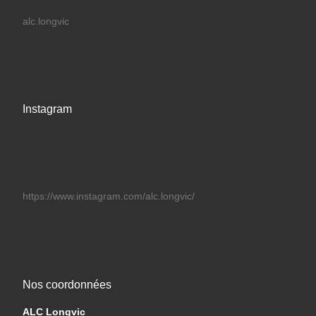
alc.longvic
Instagram
https://www.instagram.com/alc.longvic/
Nos coordonnées
ALC Longvic