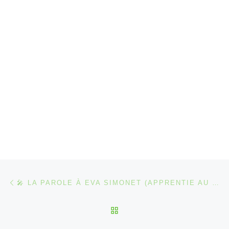
Parcourir les articles
Article précédent
🎤 LA PAROLE À EVA SIMONET (APPRENTIE AU CENTRE DE RESSOURCES) 🖥️
RETOUR À LA LISTE DES