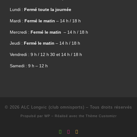
Lundi :
Fermé toute la journée
Mardi :
Fermé le matin
– 14 h / 18 h
Mercredi :
Fermé le matin
– 14 h / 18 h
Jeudi :
Fermé le matin
– 14 h / 18 h
Vendredi : 9 h / 12 h 30 et 14 h / 18 h
Samedi : 9 h – 12 h
© 2026
ALC Longvic (club omnisports)
– Tous droits réservés
Propulsé par
WP
– Réalisé avec the
Thème Customizr