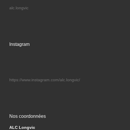
alc.longvic
Instagram
https://www.instagram.com/alc.longvic/
Nos coordonnées
ALC Longvic