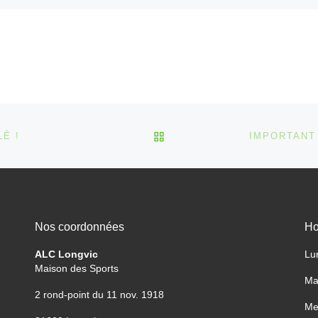
vous convier à son
traditionnel vide-grenier qui
se déroulera le 5
septembre […]
RETOUR À LA LISTE DES
É !
Nos coordonnées
Ho
ALC Longvic
Lu
Maison des Sports
Ma
2 rond-point du 11 nov. 1918
Me