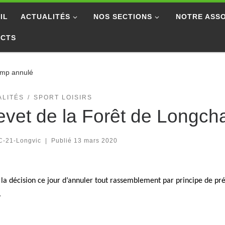
IL
ACTUALITÉS
NOS SECTIONS
NOTRE ASSO
ACTS
amp annulé
ALITÉS
SPORT LOISIRS
evet de la Forêt de Longc
C-21-Longvic
|
Publié
13 mars 2020
 la décision ce jour d’annuler tout rassemblement par principe de pr
.