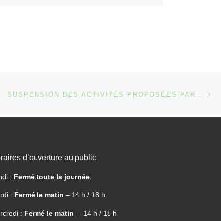
les activités proposées par
l’ALC Longvic ! plaquette
2018 pour site internet
Ar
 ARTICLES
IMPORTANT : SUSPENSION DES ACTIVITÉS PROPOSÉES PAR L’ALC LONGVIC JUSQU’À NOUVEL ORDRE
raires d’ouverture au public
ndi :
Fermé toute la journée
rdi :
Fermé le matin
– 14 h / 18 h
rcredi :
Fermé le matin
– 14 h / 18 h