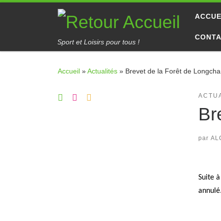
Passer au contenu
ACCUE
CONT
Sport et Loisirs pour tous !
Accueil
»
Actualités
»
Brevet de la Forêt de Longch
ACTU
Br
par
AL
Suite à
annulé