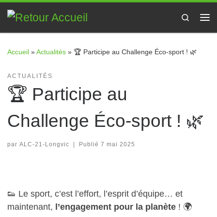
Passer au contenu
Search
Me
Accueil
»
Actualités
»
🏆 Participe au Challenge Éco-sport ! 🌿
ACTUALITÉS
🏆 Participe au
Challenge Éco-sport ! 🌿
par
ALC-21-Longvic
|
Publié
7 mai 2025
👟 Le sport, c’est l’effort, l’esprit d’équipe… et
maintenant,
l’engagement pour la planète
! 🌍