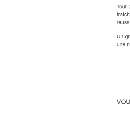
Tout 
fraîc
réuss
Un gr
une n
VOU