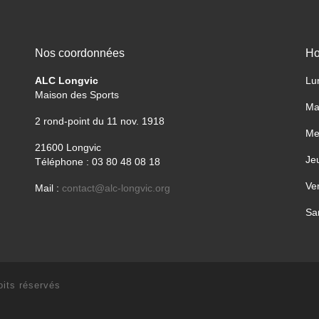
Nos coordonnées
Ho
ALC Longvic
Lu
Maison des Sports
Ma
2 rond-point du 11 nov. 1918
Me
21600 Longvic
Je
Téléphone : 03 80 48 08 18
Ven
Mail :
contact@alc-longvic.org
Sa
its réservés