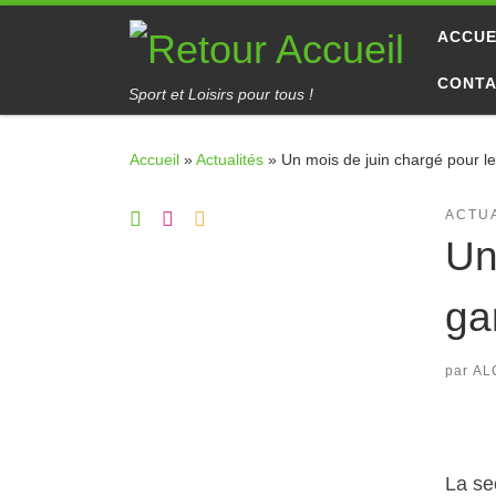
Passer au contenu
ACCUE
CONT
Sport et Loisirs pour tous !
Accueil
»
Actualités
»
Un mois de juin chargé pour le
ACTU
Un
ga
par
AL
La se