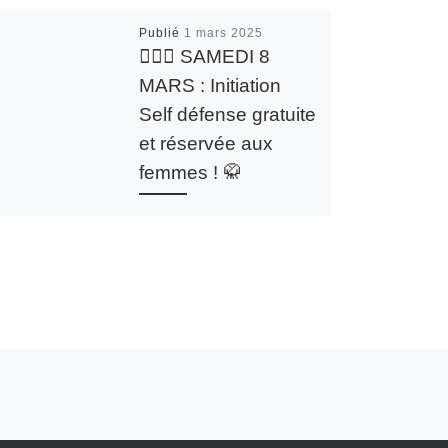
Publié
1 mars 2025
🙋🏻‍♀️ SAMEDI 8
MARS : Initiation
Self défense gratuite
et réservée aux
femmes ! 🥋
A l’occasion de la Journée
Internationale des Droits
des Femmes, la section
Karaté propose une
initiation self défense
gratuite, exclusivement
réservée aux […]
 ARTICLES