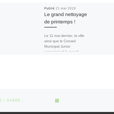
Publié
21 mai 2019
Le grand nettoyage
de printemps !
Le 11 mai dernier, la ville
ainsi que le Conseil
Municipal Junior
organisaient le grand
nettoyage de printemps !
Pour l’occasion, de
nombreux […]
RETOUR À LA LISTE DES
SAISON EXCEPTIONNELLE DE LA SECTION ESCRIME / SABRE LASER