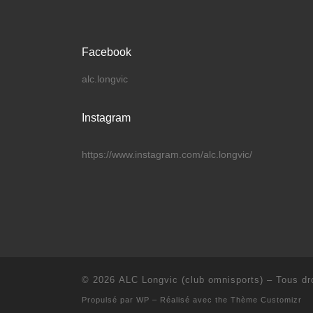
Facebook
alc.longvic
Instagram
https://www.instagram.com/alc.longvic/
© 2026
ALC Longvic (club omnisports)
– Tous dro
Propulsé par
WP
– Réalisé avec the
Thème Customizr