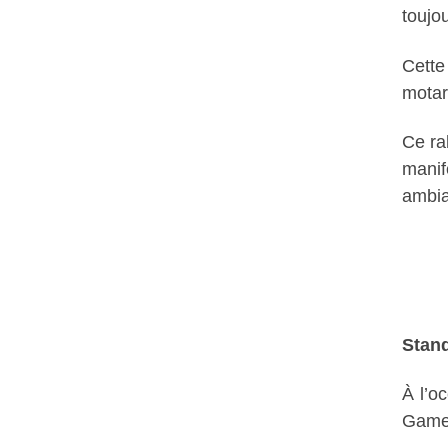
toujo
Cette
motar
Ce ra
manif
ambia
Stan
À l’o
Gamel