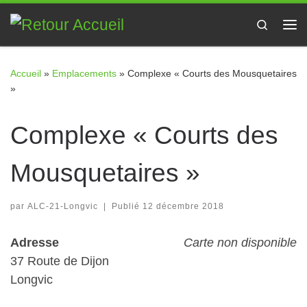
Passer au contenu
Search
Me
Accueil
»
Emplacements
»
Complexe « Courts des Mousquetaires
»
Complexe « Courts des
Mousquetaires »
par
ALC-21-Longvic
|
Publié
12 décembre 2018
Adresse
Carte non disponible
37 Route de Dijon
Longvic