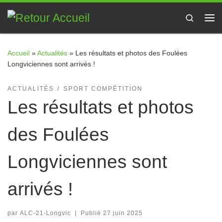
Passer au contenu
Search
Me
Accueil
»
Actualités
»
Les résultats et photos des Foulées
Longviciennes sont arrivés !
ACTUALITÉS
SPORT COMPÉTITION
Les résultats et photos
des Foulées
Longviciennes sont
arrivés !
par
ALC-21-Longvic
|
Publié
27 juin 2025