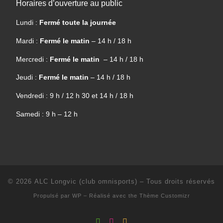
Horaires d’ouverture au public
Lundi :
Fermé toute la journée
Mardi :
Fermé le matin
– 14 h / 18 h
Mercredi :
Fermé le matin
– 14 h / 18 h
Jeudi :
Fermé le matin
– 14 h / 18 h
Vendredi : 9 h / 12 h 30 et 14 h / 18 h
Samedi : 9 h – 12 h
© 2026
ALC Longvic (club omnisports)
– Tous droits réservés
Propulsé par
WP
– Réalisé avec the
Thème Customizr