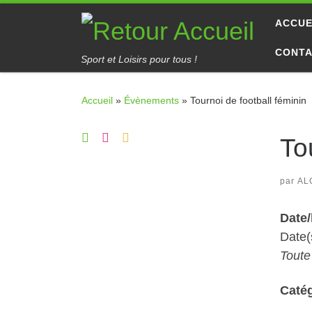
Passer au contenu
ACCUE
CONT
Sport et Loisirs pour tous !
Accueil
»
Évènements
»
Tournoi de football féminin
To
par
AL
Date
Date(
Toute
Caté