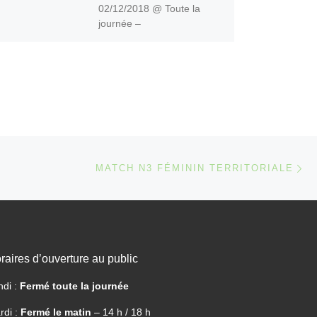
02/12/2018 @ Toute la
journée –
Ar
 ARTICLES
MATCH N3 FÉMININ TERRITORIALE
raires d’ouverture au public
ndi :
Fermé toute la journée
rdi :
Fermé le matin
– 14 h / 18 h