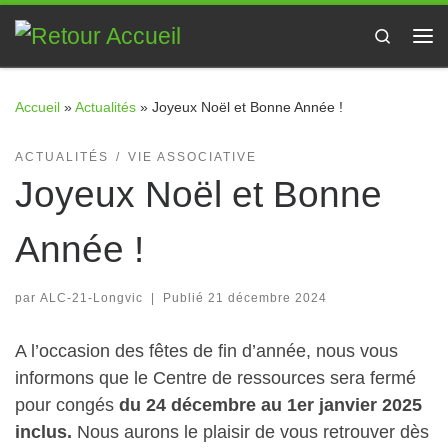
Passer au contenu
Search
Me
Accueil
»
Actualités
»
Joyeux Noël et Bonne Année !
ACTUALITÉS
VIE ASSOCIATIVE
Joyeux Noël et Bonne
Année !
par
ALC-21-Longvic
|
Publié
21 décembre 2024
A l’occasion des fêtes de fin d’année, nous vous
informons que le Centre de ressources sera fermé
pour congés
du 24 décembre au 1er janvier 2025
inclus.
Nous aurons le plaisir de vous retrouver dès