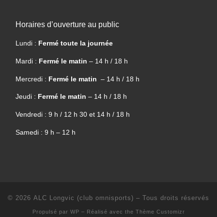
Horaires d’ouverture au public
Lundi :
Fermé toute la journée
Mardi :
Fermé le matin
– 14 h / 18 h
Mercredi :
Fermé le matin
– 14 h / 18 h
Jeudi :
Fermé le matin
– 14 h / 18 h
Vendredi : 9 h / 12 h 30 et 14 h / 18 h
Samedi : 9 h – 12 h
© 2026
ALC Longvic (club omnisports)
– Tous droits réservés
Propulsé par
WP
– Réalisé avec the
Thème Customizr