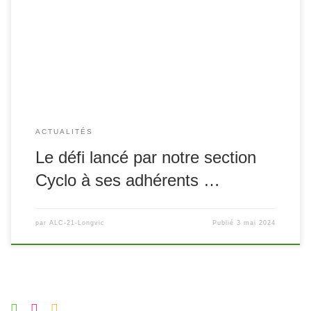
jambes, la ville jumelle de Maxdorf, en Allemagne. Au
programme : 4 étapes d’une centaine de kilomètres
chacune, du lundi 13 au samedi 18 mai pour nos cyclos
chevronnés mais surtout […]
ACTUALITÉS
Le défi lancé par notre section
Cyclo à ses adhérents …
par
ALC-21-Longvic
Publié
3 mai 2024