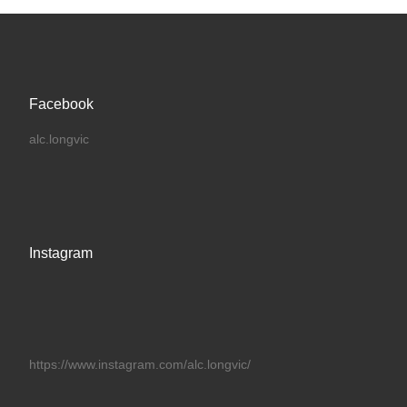
Facebook
alc.longvic
Instagram
https://www.instagram.com/alc.longvic/