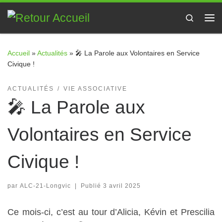
Passer au contenu
Search
Me
Accueil
»
Actualités
»
🎤 La Parole aux Volontaires en Service
Civique !
ACTUALITÉS
VIE ASSOCIATIVE
🎤 La Parole aux
Volontaires en Service
Civique !
par
ALC-21-Longvic
|
Publié
3 avril 2025
Ce mois-ci, c’est au tour d’Alicia, Kévin et Prescilia