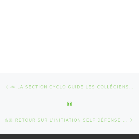
Parcourir les articles
Article précédent
🚲 LA SECTION CYCLO GUIDE LES COLLÉGIENS VERS UNE MOBILITÉ PLUS DOUCE ! 🌍
RETOUR À LA LISTE DES
Ar
💪🏼 RETOUR SUR L’INITIATION SELF DÉFENSE PROPOSÉE PAR NOTRE SECTION KARATÉ ! 🥋