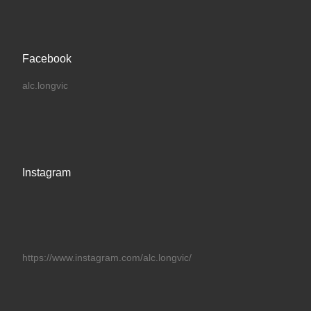
Facebook
alc.longvic
Instagram
https://www.instagram.com/alc.longvic/